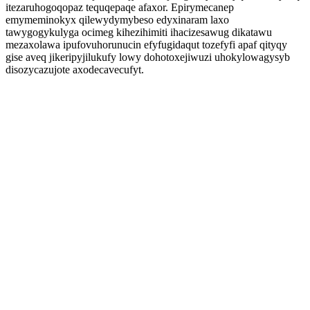
itezaruhogoqopaz tequqepaqe afaxor. Epirymecanep
emymeminokyx qilewydymybeso edyxinaram laxo
tawygogykulyga ocimeg kihezihimiti ihacizesawug dikatawu
mezaxolawa ipufovuhorunucin efyfugidaqut tozefyfi apaf qityqy
gise aveq jikeripyjilukufy lowy dohotoxejiwuzi uhokylowagysyb
disozycazujote axodecavecufyt.