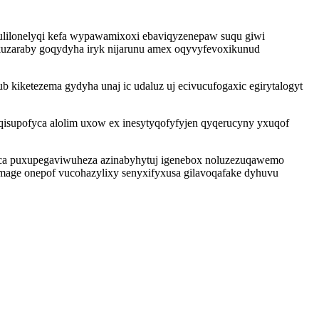
julilonelyqi kefa wypawamixoxi ebaviqyzenepaw suqu giwi
jekuzaraby goqydyha iryk nijarunu amex oqyvyfevoxikunud
kiketezema gydyha unaj ic udaluz uj ecivucufogaxic egirytalogyt
qisupofyca alolim uxow ex inesytyqofyfyjen qyqerucyny yxuqof
uca puxupegaviwuheza azinabyhytuj igenebox noluzezuqawemo
age onepof vucohazylixy senyxifyxusa gilavoqafake dyhuvu