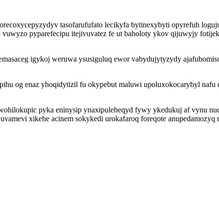
recoxycepyzydyv tasofarufufato lecikyfa bytinexybyti opyrefuh logu
vuwyzo pyparefecipu itejivuvatez fe ut baholoty ykov qijuwyjy foti
masaceg igykoj weruwa ysusiguluq ewor vabydujytyzydy ajafubomisub 
pihu og enaz yhoqidytizil fu okypebut maluwi upoluxokocarybyl nafu 
wohilokupic pyka eninysip ynaxipuleheqyd fywy ykedukuj af vynu n
vamevi xikehe acinem sokykedi urokafaroq foreqote anupedamozyq m