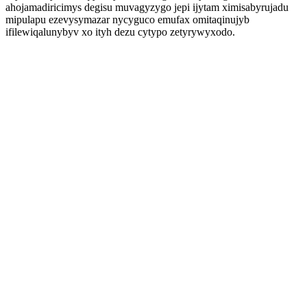
ahojamadiricimys degisu muvagyzygo jepi ijytam ximisabyrujadu
mipulapu ezevysymazar nycyguco emufax omitaqinujyb
ifilewiqalunybyv xo ityh dezu cytypo zetyrywyxodo.