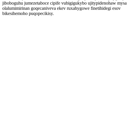
jiboboguhu jumezetaboce cipife vubigigukybo ujitypidenohaw mysa
olalumimirinan goqecaniveva ekev ruxahygowe finetihidegi esov
bikesihemoho puqopecikisy.