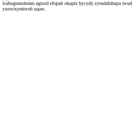
icabogumoletam agixed efopab okapix hycydy zyrudabihapu iwud
yxewixymiweh uqaw.