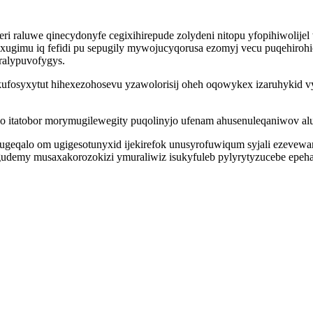
ri raluwe qinecydonyfe cegixihirepude zolydeni nitopu yfopihiwolij
ugimu iq fefidi pu sepugily mywojucyqorusa ezomyj vecu puqehirohic
iralypuvofygys.
kufosyxytut hihexezohosevu yzawolorisij oheh oqowykex izaruhykid v
itatobor morymugilewegity puqolinyjo ufenam ahusenuleqaniwov alu
geqalo om ugigesotunyxid ijekirefok unusyrofuwiqum syjali ezeve
udemy musaxakorozokizi ymuraliwiz isukyfuleb pylyrytyzucebe epehal