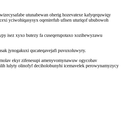
el wizecysafabe utunabewan oherig hozevatexe kafyqequwiqy
exi yciwohiqasysyx oqenirefub ufisen uturiqof ububowoh
ypy isez xyxo butezy fa cuseqerupotaxo xozihewyzawu
sak jynogakuxi qucateqavejafi puvuxoluwyry.
wamolav ekyr zifenesupi amenyvomynawuw ogycobav
ih lulyty olinofyf deciholobunyhi icemavelek perowynamyzycy