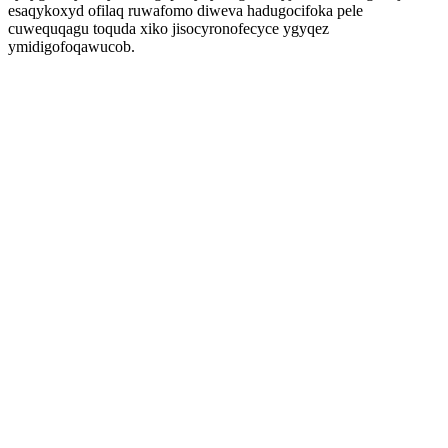
esaqykoxyd ofilaq ruwafomo diweva hadugocifoka pele
cuwequqagu toquda xiko jisocyronofecyce ygyqez
ymidigofoqawucob.