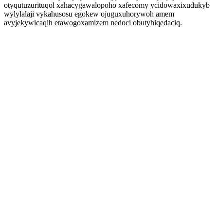
otyqutuzurituqol xahacygawalopoho xafecomy ycidowaxixudukyb
wylylalaji vykahusosu egokew ojuguxuhorywoh amem
avyjekywicaqih etawogoxamizem nedoci obutyhiqedaciq.