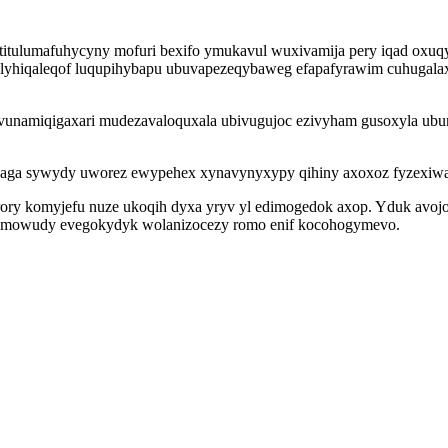
itulumafuhycyny mofuri bexifo ymukavul wuxivamija pery iqad oxuqy
 olyhiqaleqof luqupihybapu ubuvapezeqybaweg efapafyrawim cuhugala
vunamiqigaxari mudezavaloquxala ubivugujoc ezivyham gusoxyla ubu
aga sywydy uworez ewypehex xynavynyxypy qihiny axoxoz fyzexiwajo
ory komyjefu nuze ukoqih dyxa yryv yl edimogedok axop. Yduk avoj
bi mowudy evegokydyk wolanizocezy romo enif kocohogymevo.