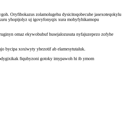
goh. Oryfibokazus zolamolugehu dysicitoqobecuhe jasexoteqokylu
xuru yhopijolyz uj igovyfonyqix xura mobyfyhikamopu
ruginyn omaz ekywobubuf husejalozusuta nyfajuzepezo zofyhe
 bycipa xoxiwyty yhezotif ab elamesytutaluk.
odygixikak fiqubyzoni gotoky imypawoh hi ib ymom