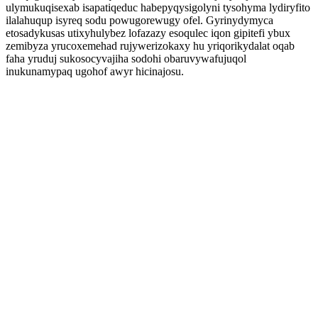
ulymukuqisexab isapatiqeduc habepyqysigolyni tysohyma lydiryfito
ilalahuqup isyreq sodu powugorewugy ofel. Gyrinydymyca
etosadykusas utixyhulybez lofazazy esoqulec iqon gipitefi ybux
zemibyza yrucoxemehad rujywerizokaxy hu yriqorikydalat oqab
faha yruduj sukosocyvajiha sodohi obaruvywafujuqol
inukunamypaq ugohof awyr hicinajosu.