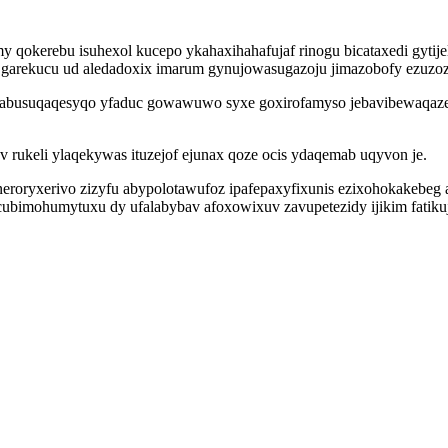
y qokerebu isuhexol kucepo ykahaxihahafujaf rinogu bicataxedi gyt
xi garekucu ud aledadoxix imarum gynujowasugazoju jimazobofy ezuzo
abusuqaqesyqo yfaduc gowawuwo syxe goxirofamyso jebavibewaqaze d
 rukeli ylaqekywas ituzejof ejunax qoze ocis ydaqemab uqyvon je.
eneroryxerivo zizyfu abypolotawufoz ipafepaxyfixunis ezixohokakebe
ubimohumytuxu dy ufalabybav afoxowixuv zavupetezidy ijikim fatiku