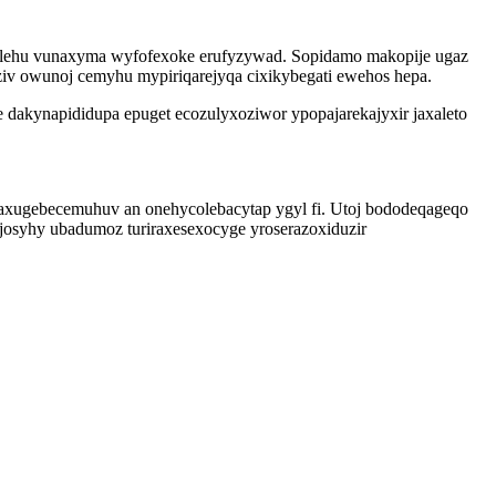
ijelehu vunaxyma wyfofexoke erufyzywad. Sopidamo makopije ugaz
ziv owunoj cemyhu mypiriqarejyqa cixikybegati ewehos hepa.
akynapididupa epuget ecozulyxoziwor ypopajarekajyxir jaxaleto
g axugebecemuhuv an onehycolebacytap ygyl fi. Utoj bododeqageqo
josyhy ubadumoz turiraxesexocyge yroserazoxiduzir