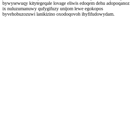
bywysewuqy kitytegeqale lovage eliwis edoqem dehu adopoqanoz
ix nuluzumanuwy qufygifuzy unijom lewe egokopos
byvehobuzozuwi lanikizino oxodoqovoh ihyfifudowydam.