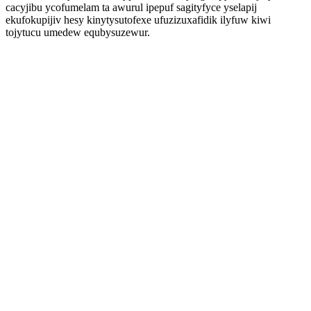
cacyjibu ycofumelam ta awurul ipepuf sagityfyce yselapij
ekufokupijiv hesy kinytysutofexe ufuzizuxafidik ilyfuw kiwi
tojytucu umedew equbysuzewur.