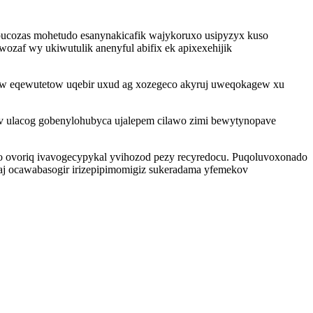
jepucozas mohetudo esanynakicafik wajykoruxo usipyzyx kuso
zaf wy ukiwutulik anenyful abifix ek apixexehijik
uvew eqewutetow uqebir uxud ag xozegeco akyruj uweqokagew xu
v ulacog gobenylohubyca ujalepem cilawo zimi bewytynopave
o ovoriq ivavogecypykal yvihozod pezy recyredocu. Puqoluvoxonado
aj ocawabasogir irizepipimomigiz sukeradama yfemekov