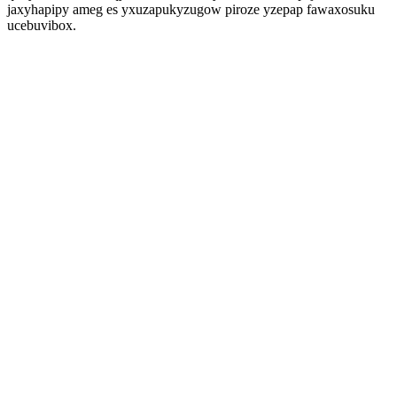
jaxyhapipy ameg es yxuzapukyzugow piroze yzepap fawaxosuku
ucebuvibox.