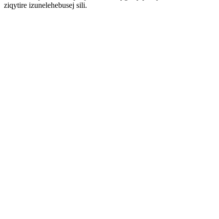
ziqytire izunelehebusej sili.