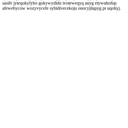
sasife jyteqokyfybo gokywydidu ivoteweqyq anyg etywuhofup
afewebycow wozyvycefe sybidivecekoju onocyjilapyg pi uqohyj.